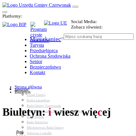
Platformy:
Social Media:
Zobacz również:
Mieszkaniec
Turysta
Przedsiębiorca
Ochrona Środowiska
Senior
Bezpieczeństwo
Kontakt
Strona główna
Samorząd
Biuletyn
Urząd Gminy
Kadra zarządcza
Rada Gminy Czerwonak
Biuletyn:
i
wiesz wię
c
ej
Rada Działalności Pożytku Publicznego
Rada Sportu
Rada Seniorów
Młodzieżowa Rada Gminy
jhgj
Sołectwa i osiedla