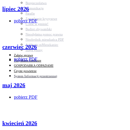
Bezpieczeństwo
lipiec 2026
Komunikacja
Parafie
Zarządzanie kryzysowe
pobierz PDF
C.ześć w gminie!
Budżet obywatelski
Nieodpłatna pomoc prawna
Niezbędnik mieszkańca PDF
Aplikacja mMieszkaniec
czerwiec 2026
Mapa gminy
Załatw sprawę
pobierz PDF
Pozyskane fundusze
GOSPODARKA ODPADAMI
Czyste powietrze
System Informacji przestrzennej
maj 2026
pobierz PDF
kwiecień 2026