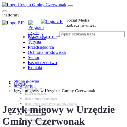
Platformy:
Social Media:
Zobacz również:
Mieszkaniec
Turysta
Przedsiębiorca
Ochrona Środowiska
Senior
Bezpieczeństwo
Kontakt
Strona główna
Samorząd
Informacje
Urząd Gminy
Język migowy w Urzędzie Gminy Czerwonak
Kadra zarządcza
Rada Gminy Czerwonak
Rada Działalności Pożytku Publicznego
Język migowy w Urzędzie
Rada Sportu
Rada Seniorów
Gminy Czerwonak
Młodzieżowa Rada Gminy
Sołectwa i osiedla