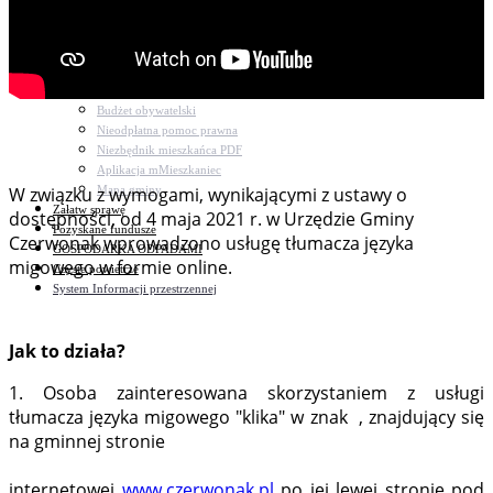
Bezpieczeństwo
Komunikacja
Parafie
Zarządzanie kryzysowe
C.ześć w gminie!
Budżet obywatelski
Nieodpłatna pomoc prawna
Niezbędnik mieszkańca PDF
Aplikacja mMieszkaniec
Mapa gminy
W związku z wymogami, wynikającymi z ustawy o
Załatw sprawę
dostępności, od 4 maja 2021 r. w Urzędzie Gminy
Pozyskane fundusze
Czerwonak wprowadzono usługę tłumacza języka
GOSPODARKA ODPADAMI
migowego w formie online.
Czyste powietrze
System Informacji przestrzennej
Jak to działa?
1. Osoba zainteresowana skorzystaniem z usługi
tłumacza języka migowego "klika" w znak
, znajdujący się
na gminnej stronie
internetowej
www.czerwonak.pl
po jej lewej stronie pod