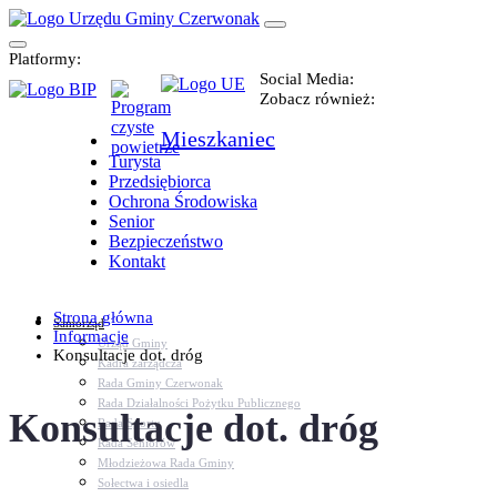
Platformy:
Social Media:
Zobacz również:
Mieszkaniec
Turysta
Przedsiębiorca
Ochrona Środowiska
Senior
Bezpieczeństwo
Kontakt
Strona główna
Samorząd
Informacje
Urząd Gminy
Konsultacje dot. dróg
Kadra zarządcza
Rada Gminy Czerwonak
Rada Działalności Pożytku Publicznego
Konsultacje dot. dróg
Rada Sportu
Rada Seniorów
Młodzieżowa Rada Gminy
Sołectwa i osiedla