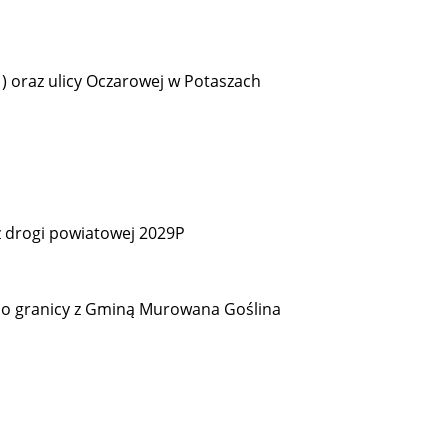
1) oraz ulicy Oczarowej w Potaszach
u
ż drogi powiatowej 2029P
 do granicy z Gminą Murowana Goślina