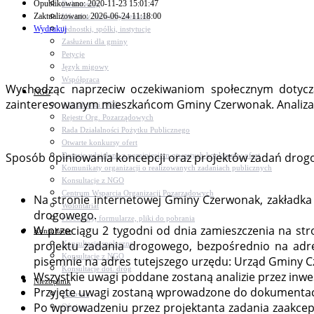
Opublikowano: 2020-11-23 15:01:47
Dokumenty
Zaktualizowano: 2026-06-24 11:18:00
Udział w Stowarzyszeniach
Wydrukuj
Jednostki, spółki, instytucje
Zasłużeni dla gminy
Petycje
Język migowy
Współpraca
Wychodząc naprzeciw oczekiwaniom społecznym dotyczą
NGO
zainteresowanym mieszkańcom Gminy Czerwonak. Analiza o
Aktualności NGO
Rejestr Org. Pozarządowych
Rada Działalności Pożytku Publicznego
Otwarte konkursy ofert
Sposób opiniowania koncepcji oraz projektów zadań drog
Dotacje udzielone z pominięciem otwartych konkursów ofert
Komunikaty organizacji o realizowanych zadaniach publicznych
Konsultacje z NGO
Centrum Wsparcia Organizacji Pozarządowych
Na stronie internetowej Gminy Czerwonak, zakładka
Wolontariat
drogowego.
Procedury, formularze, pliki do pobrania
W przeciągu 2 tygodni od dnia zamieszczenia na str
Konsultacje
projektu zadania drogowego, bezpośrednio na adr
Konsultacje społeczne
Konsultacje z NGO
pisemnie na adres tutejszego urzędu: Urząd Gminy C
Konsultacje dot. dróg
Wszystkie uwagi poddane zostaną analizie przez inwes
Niezbędnik
Przyjęte uwagi zostaną wprowadzone do dokumentacj
Zdrowie
Po wprowadzeniu przez projektanta zadania zaakce
Oświata