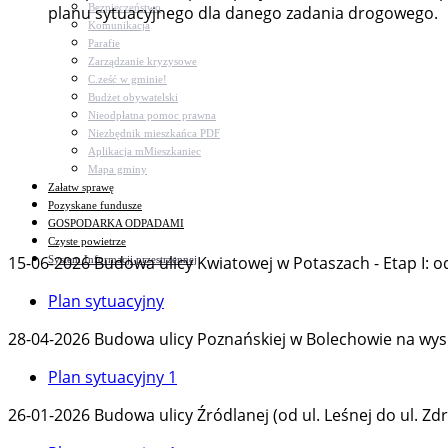
Bezpieczeństwo
planu sytuacyjnego dla danego zadania drogowego.
Komunikacja
Parafie
Zarządzanie kryzysowe
C.ześć w gminie!
Budżet obywatelski
Nieodpłatna pomoc prawna
Niezbędnik mieszkańca PDF
Aplikacja mMieszkaniec
Mapa gminy
Załatw sprawę
Pozyskane fundusze
GOSPODARKA ODPADAMI
Czyste powietrze
15-06-2026 Budowa ulicy Kwiatowej w Potaszach - Etap I: od
System Informacji przestrzennej
Plan sytuacyjny
28-04-2026 Budowa ulicy Poznańskiej w Bolechowie na wyso
Plan sytuacyjny 1
26-01-2026 Budowa ulicy Źródlanej (od ul. Leśnej do ul. Zdr