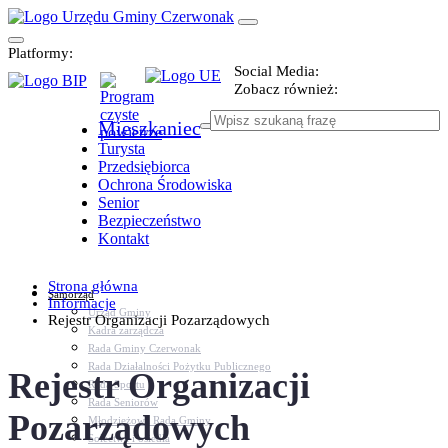
Platformy:
Social Media:
Zobacz również:
Mieszkaniec
Turysta
Przedsiębiorca
Ochrona Środowiska
Senior
Bezpieczeństwo
Kontakt
Strona główna
Samorząd
Informacje
Urząd Gminy
Rejestr Organizacji Pozarządowych
Kadra zarządcza
Rada Gminy Czerwonak
Rada Działalności Pożytku Publicznego
Rejestr Organizacji
Rada Sportu
Rada Seniorów
Pozarządowych
Młodzieżowa Rada Gminy
Sołectwa i osiedla