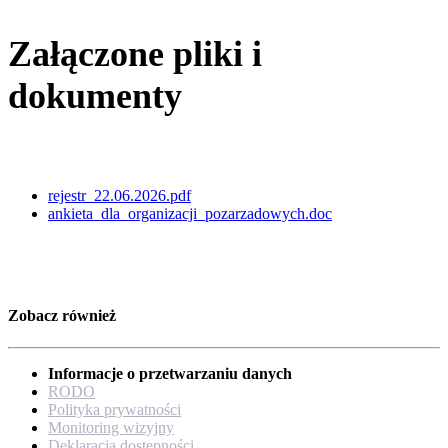
Załączone pliki i
dokumenty
rejestr_22.06.2026.pdf
ankieta_dla_organizacji_pozarzadowych.doc
Zobacz również
Informacje o przetwarzaniu danych
RODO
Polityka prywatności
Monitoring wizyjny
Deklaracja dostępności