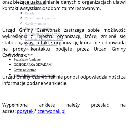
oraz bieżące uaktualnianie danych o organizacjach ułatwi
Bezpieczeństwo
kontakt wszystkim osobom zainteresowanym.
Komunikacja
Parafie
Zarządzanie kryzysowe
C.ześć w gminie!
Budżet obywatelski
Urząd Gminy Czerwonak zastrzega sobie możliwość
Nieodpłatna pomoc prawna
wykreślenia z rejestru organizacji, której zmienił się
Niezbędnik mieszkańca PDF
status prawny, a także organizacji, która nie odpowiada
Aplikacja mMieszkaniec
na próby kontaktu podjęte przez Urząd Gminy
Mapa gminy
Czerwonak.
Załatw sprawę
Pozyskane fundusze
GOSPODARKA ODPADAMI
Czyste powietrze
System Informacji przestrzennej
Urząd Gminy Czerwonak nie ponosi odpowiedzialności za
informacje podane w ankiecie.
Wypełnioną ankietę należy przesłać na
adres:
pozytek@czerwonak.pl
.