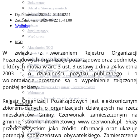
Dokumenty
Udział w Stowarzyszeniach
Jednostki, spółki, instytucje
Opublikowano: 2020-12-04 15:02:11
Zasłużeni dla gminy
Zaktualizowano: 2026-06-22 15:41:00
Petycje
Wydrukuj
Język migowy
Współpraca
NGO
Aktualności NGO
W związku z tworzeniem Rejestru Organizacji
Rejestr Org. Pozarządowych
Pozarządowych organizacje pozarządowe oraz podmioty,
Rada Działalności Pożytku Publicznego
Otwarte konkursy ofert
o których mowa w art. 3 ust. 3 ustawy z dnia 24 kwietnia
Dotacje udzielone z pominięciem otwartych konkursów ofert
2003 r. o działalności pożytku publicznego i o
Komunikaty organizacji o realizowanych zadaniach publicznych
wolontariacie proszone są o wypełnienie załączonej
Konsultacje z NGO
poniżej ankiety.
Centrum Wsparcia Organizacji Pozarządowych
Wolontariat
Procedury, formularze, pliki do pobrania
Rejestr Organizacji Pozarządowych jest elektronicznym
Konsultacje
zbiorem danych o organizacjach działających na rzecz
Konsultacje społeczne
mieszkańców Gminy Czerwonak, zamieszczonym na
Konsultacje z NGO
gminnej stronie internetowej www.czerwonak.pl. Służy
Konsultacje dot. dróg
Niezbędnik
przede wszystkim jako źródło informacji oraz ukazuje
Zdrowie
potencjał społeczeństwa obywatelskiego. Zamieszczenie
Oświata