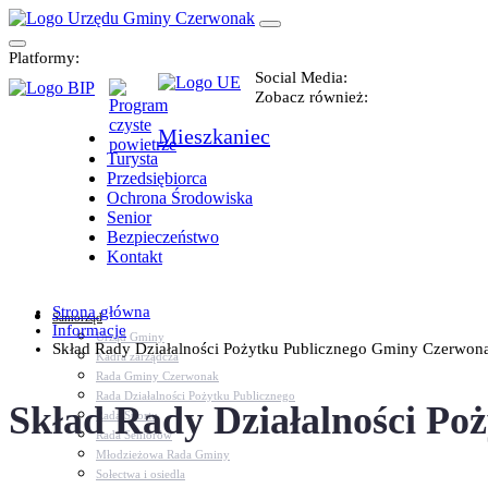
Platformy:
Social Media:
Zobacz również:
Mieszkaniec
Turysta
Przedsiębiorca
Ochrona Środowiska
Senior
Bezpieczeństwo
Kontakt
Strona główna
Samorząd
Informacje
Urząd Gminy
Skład Rady Działalności Pożytku Publicznego Gminy Czerwon
Kadra zarządcza
Rada Gminy Czerwonak
Rada Działalności Pożytku Publicznego
Skład Rady Działalności P
Rada Sportu
Rada Seniorów
Młodzieżowa Rada Gminy
Sołectwa i osiedla