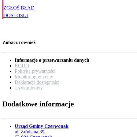
ZGŁOŚ BŁĄD
DOSTOSUJ
Zobacz również
Informacje o przetwarzaniu danych
RODO
Polityka prywatności
Monitoring wizyjny
Deklaracja dostępności
Język migowy
Dodatkowe informacje
Urząd Gminy Czerwonak
ul. Źródlana 39