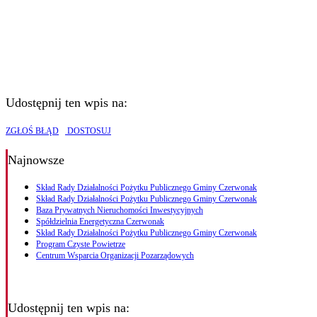
Udostępnij ten wpis na:
ZGŁOŚ BŁĄD
DOSTOSUJ
Najnowsze
Skład Rady Działalności Pożytku Publicznego Gminy Czerwonak
Skład Rady Działalności Pożytku Publicznego Gminy Czerwonak
Baza Prywatnych Nieruchomości Inwestycyjnych
Spółdzielnia Energetyczna Czerwonak
Skład Rady Działalności Pożytku Publicznego Gminy Czerwonak
Program Czyste Powietrze
Centrum Wsparcia Organizacji Pozarządowych
Udostępnij ten wpis na: