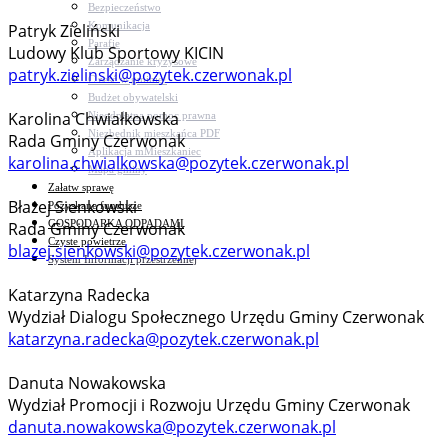
Bezpieczeństwo
Komunikacja
Patryk Zieliński
Parafie
Ludowy Klub Sportowy KICIN
Zarządzanie kryzysowe
patryk.zielinski@pozytek.czerwonak.pl
C.ześć w gminie!
Budżet obywatelski
Karolina Chwiałkowska
Nieodpłatna pomoc prawna
Niezbędnik mieszkańca PDF
Rada Gminy Czerwonak
Aplikacja mMieszkaniec
karolina.chwialkowska@pozytek.czerwonak.pl
Mapa gminy
Załatw sprawę
Błażej Sienkowski
Pozyskane fundusze
GOSPODARKA ODPADAMI
Rada Gminy Czerwonak
Czyste powietrze
blazej.sienkowski@pozytek.czerwonak.pl
System Informacji przestrzennej
Katarzyna Radecka
Wydział Dialogu Społecznego Urzędu Gminy Czerwonak
katarzyna.radecka@pozytek.czerwonak.pl
Danuta Nowakowska
Wydział Promocji i Rozwoju Urzędu Gminy Czerwonak
danuta.nowakowska@pozytek.czerwonak.pl