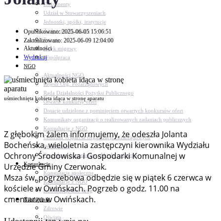
Dokumenty
Udział w Stowarzyszeniach
Jednostki, spółki, instytucje
Zasłużeni dla gminy
Opublikowano: 2025-06-05 15:06:51
Petycje
Zaktualizowano: 2025-06-09 12:04:00
Aktualności
Język migowy
Wydrukuj
Współpraca
NGO
Aktualności NGO
Rejestr Org. Pozarządowych
Rada Działalności Pożytku Publicznego
uśmiechnięta kobieta idąca w stronę aparatu
Otwarte konkursy ofert
Dotacje udzielone z pominięciem otwartych konkursów ofert
Komunikaty organizacji o realizowanych zadaniach publicznych
Konsultacje z NGO
Z głębokim żalem informujemy, że odeszła Jolanta
Centrum Wsparcia Organizacji Pozarządowych
Bocheńska, wieloletnia zastępczyni kierownika Wydziału
Wolontariat
Ochrony Środowiska i Gospodarki Komunalnej w
Procedury, formularze, pliki do pobrania
Konsultacje
Urzędzie Gminy Czerwonak.
Konsultacje społeczne
Msza św. pogrzebowa odbędzie się w piątek 6 czerwca w
Konsultacje z NGO
kościele w Owińskach. Pogrzeb o godz. 11.00 na
Konsultacje dot. dróg
cmentarzu w Owińskach.
Niezbędnik
Zdrowie
Oświata