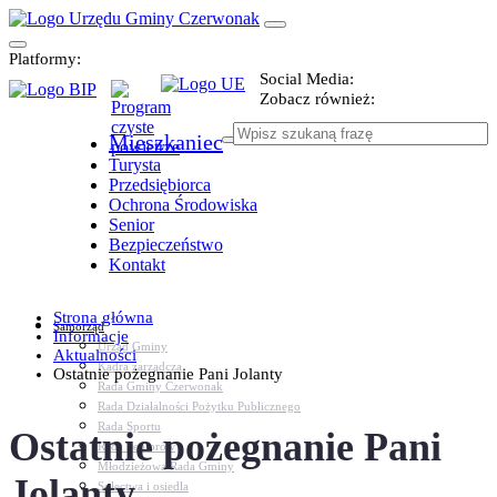
Platformy:
Social Media:
Zobacz również:
Mieszkaniec
Turysta
Przedsiębiorca
Ochrona Środowiska
Senior
Bezpieczeństwo
Kontakt
Strona główna
Samorząd
Informacje
Urząd Gminy
Aktualności
Kadra zarządcza
Ostatnie pożegnanie Pani Jolanty
Rada Gminy Czerwonak
Rada Działalności Pożytku Publicznego
Rada Sportu
Ostatnie pożegnanie Pani
Rada Seniorów
Młodzieżowa Rada Gminy
Jolanty
Sołectwa i osiedla