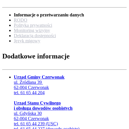
Informacje o przetwarzaniu danych
RODO
Polityka prywatności
Monitoring wizyjny
Deklaracja dostępności
Język migowy
Dodatkowe informacje
Urząd Gminy Czerwonak
ul. Źródlana 39
62-004 Czerwonak
tel. 61 65 44 204
Urząd Stanu Cywilnego
i obsługa dowodów osobistych
ul. Gdyńska 30
62-004 Czerwonak
tel. 61 65 44 239 (USC)
tel. 61 65 44 227 (dowody osobiste)