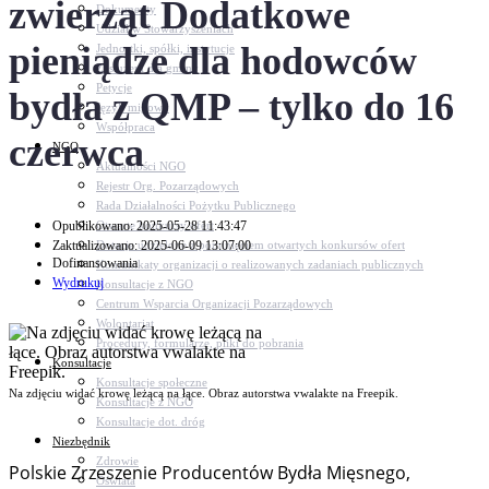
zwierząt Dodatkowe
Dokumenty
Udział w Stowarzyszeniach
pieniądze dla hodowców
Jednostki, spółki, instytucje
Zasłużeni dla gminy
Petycje
bydła z QMP – tylko do 16
Język migowy
Współpraca
czerwca
NGO
Aktualności NGO
Rejestr Org. Pozarządowych
Rada Działalności Pożytku Publicznego
Opublikowano: 2025-05-28 11:43:47
Otwarte konkursy ofert
Zaktualizowano: 2025-06-09 13:07:00
Dotacje udzielone z pominięciem otwartych konkursów ofert
Dofinansowania
Komunikaty organizacji o realizowanych zadaniach publicznych
Wydrukuj
Konsultacje z NGO
Centrum Wsparcia Organizacji Pozarządowych
Wolontariat
Procedury, formularze, pliki do pobrania
Konsultacje
Konsultacje społeczne
Na zdjęciu widać krowę leżącą na łące. Obraz autorstwa vwalakte na Freepik.
Konsultacje z NGO
Konsultacje dot. dróg
Niezbędnik
Zdrowie
Polskie Zrzeszenie Producentów Bydła Mięsnego,
Oświata