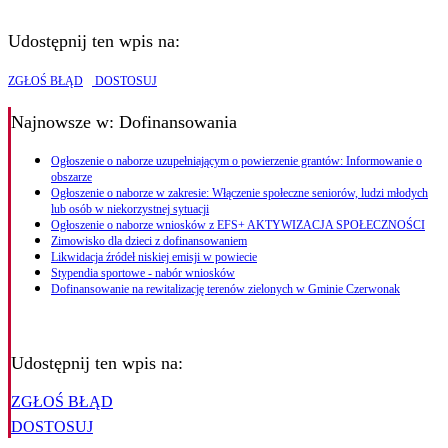
Udostępnij ten wpis na:
ZGŁOŚ BŁĄD
DOSTOSUJ
Najnowsze
w: Dofinansowania
Ogłoszenie o naborze uzupełniającym o powierzenie grantów: Informowanie o
obszarze
Ogłoszenie o naborze w zakresie: Włączenie społeczne seniorów, ludzi młodych
lub osób w niekorzystnej sytuacji
Ogłoszenie o naborze wniosków z EFS+ AKTYWIZACJA SPOŁECZNOŚCI
Zimowisko dla dzieci z dofinansowaniem
Likwidacja źródeł niskiej emisji w powiecie
Stypendia sportowe - nabór wniosków
Dofinansowanie na rewitalizację terenów zielonych w Gminie Czerwonak
Udostępnij ten wpis na:
ZGŁOŚ BŁĄD
DOSTOSUJ