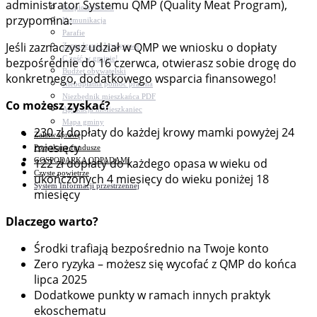
administrator Systemu QMP (Quality Meat Program),
Bezpieczeństwo
przypomina:
Komunikacja
Parafie
Jeśli zaznaczysz udział w QMP we wniosku o dopłaty
Zarządzanie kryzysowe
C.ześć w gminie!
bezpośrednie do 16 czerwca, otwierasz sobie drogę do
Budżet obywatelski
konkretnego, dodatkowego wsparcia finansowego!
Nieodpłatna pomoc prawna
Niezbędnik mieszkańca PDF
Co możesz zyskać?
Aplikacja mMieszkaniec
Mapa gminy
230 zł dopłaty do każdej krowy mamki powyżej 24
Załatw sprawę
miesięcy
Pozyskane fundusze
GOSPODARKA ODPADAMI
122 zł dopłaty do każdego opasa w wieku od
Czyste powietrze
ukończonych 4 miesięcy do wieku poniżej 18
System Informacji przestrzennej
miesięcy
Dlaczego warto?
Środki trafiają bezpośrednio na Twoje konto
Zero ryzyka – możesz się wycofać z QMP do końca
lipca 2025
Dodatkowe punkty w ramach innych praktyk
ekoschematu