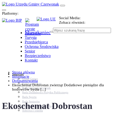
Platformy:
Social Media:
Zobacz również:
Mieszkaniec
Turysta
Przedsiębiorca
Ochrona Środowiska
Senior
Bezpieczeństwo
Kontakt
Strona główna
Samorząd
Informacje
Urząd Gminy
Dofinansowania
Kadra zarządcza
Ekoschemat Dobrostan zwierząt Dodatkowe pieniądze dla
Rada Gminy Czerwonak
hodowców bydła [...]
Rada Działalności Pożytku Publicznego
Rada Sportu
Rada Seniorów
Ekoschemat Dobrostan
Młodzieżowa Rada Gminy
Sołectwa i osiedla