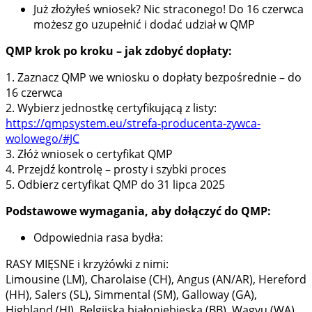
Już złożyłeś wniosek? Nic straconego! Do 16 czerwca
możesz go uzupełnić i dodać udział w QMP
QMP krok po kroku – jak zdobyć dopłaty:
1. Zaznacz QMP we wniosku o dopłaty bezpośrednie – do
16 czerwca
2. Wybierz jednostkę certyfikującą z listy:
https://qmpsystem.eu/strefa-producenta-zywca-
wolowego/#JC
3. Złóż wniosek o certyfikat QMP
4. Przejdź kontrolę – prosty i szybki proces
5. Odbierz certyfikat QMP do 31 lipca 2025
Podstawowe wymagania, aby dołączyć do QMP:
Odpowiednia rasa bydła:
RASY MIĘSNE i krzyżówki z nimi:
Limousine (LM), Charolaise (CH), Angus (AN/AR), Hereford
(HH), Salers (SL), Simmental (SM), Galloway (GA),
Highland (HI), Belgijska białoniebieska (BB), Wagyu (WA),