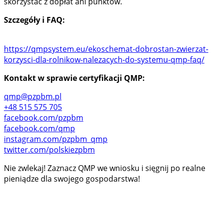
skorzystać z dopłat ani punktów.
Szczegóły i FAQ:
https://qmpsystem.eu/ekoschemat-dobrostan-zwierzat-
korzysci-dla-rolnikow-nalezacych-do-systemu-qmp-faq/
Kontakt w sprawie certyfikacji QMP:
qmp@pzpbm.pl
+48 515 575 705
facebook.com/pzpbm
facebook.com/qmp
instagram.com/pzpbm_qm
p
twitter.com/polskiezpbm
Nie zwlekaj! Zaznacz QMP we wniosku i sięgnij po realne
pieniądze dla swojego gospodarstwa!