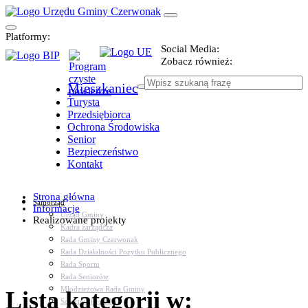
Platformy:
Social Media:
Zobacz również:
Mieszkaniec
Turysta
Przedsiębiorca
Ochrona Środowiska
Senior
Bezpieczeństwo
Kontakt
Strona główna
Samorząd
Informacje
Urząd Gminy
Realizowane projekty
Kadra zarządcza
Rada Gminy Czerwonak
Rada Działalności Pożytku Publicznego
Rada Sportu
Rada Seniorów
Młodzieżowa Rada Gminy
Lista kategorii w:
Sołectwa i osiedla