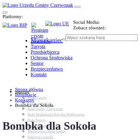
Platformy:
Social Media:
Zobacz również:
Mieszkaniec
Turysta
Przedsiębiorca
Ochrona Środowiska
Senior
Bezpieczeństwo
Kontakt
Strona główna
Samorząd
Informacje
Urząd Gminy
Konkursy
Kadra zarządcza
Bombka dla Sokoła
Rada Gminy Czerwonak
Rada Działalności Pożytku Publicznego
Rada Sportu
Bombka dla Sokoła
Rada Seniorów
Młodzieżowa Rada Gminy
Sołectwa i osiedla