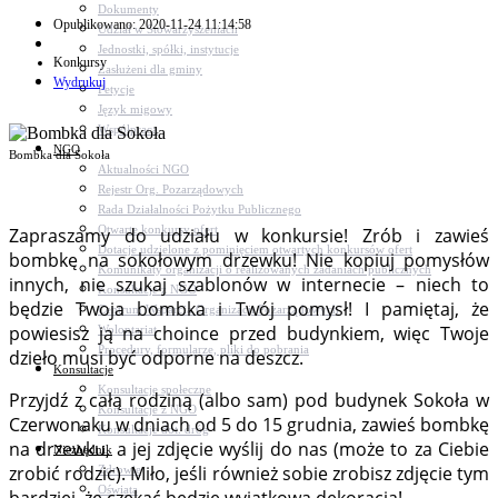
Dokumenty
Opublikowano: 2020-11-24 11:14:58
Udział w Stowarzyszeniach
Jednostki, spółki, instytucje
Konkursy
Zasłużeni dla gminy
Wydrukuj
Petycje
Język migowy
Współpraca
NGO
Bombka dla Sokoła
Aktualności NGO
Rejestr Org. Pozarządowych
Rada Działalności Pożytku Publicznego
Otwarte konkursy ofert
Zapraszamy do udziału w konkursie! Zrób i zawieś
Dotacje udzielone z pominięciem otwartych konkursów ofert
bombkę na sokołowym drzewku! Nie kopiuj pomysłów
Komunikaty organizacji o realizowanych zadaniach publicznych
innych, nie szukaj szablonów w internecie – niech to
Konsultacje z NGO
będzie Twoja bombka i Twój pomysł! I pamiętaj, że
Centrum Wsparcia Organizacji Pozarządowych
powiesisz ją na choince przed budynkiem, więc Twoje
Wolontariat
Procedury, formularze, pliki do pobrania
dzieło musi być odporne na deszcz.
Konsultacje
Konsultacje społeczne
Przyjdź z całą rodziną (albo sam) pod budynek Sokoła w
Konsultacje z NGO
Czerwonaku w dniach od 5 do 15 grudnia, zawieś bombkę
Konsultacje dot. dróg
na drzewku, a jej zdjęcie wyślij do nas (może to za Ciebie
Niezbędnik
zrobić rodzic). Miło, jeśli również sobie zrobisz zdjęcie tym
Zdrowie
Oświata