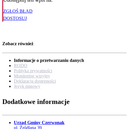
Udostępnij ten wpis na:
ZGŁOŚ BŁĄD
DOSTOSUJ
Zobacz również
Informacje o przetwarzaniu danych
RODO
Polityka prywatności
Monitoring wizyjny
Deklaracja dostępności
Język migowy
Dodatkowe informacje
Urząd Gminy Czerwonak
ul. Źródlana 39