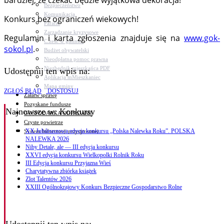
bardziej, że czekać będzie wyjątkowa dekoracja!
Bezpieczeństwo
Komunikacja
Konkurs bez ograniczeń wiekowych!
Parafie
Zarządzanie kryzysowe
Regulamin i karta zgłoszenia znajduje się na
www.gok-
C.ześć w gminie!
sokol.pl
.
Budżet obywatelski
Nieodpłatna pomoc prawna
Niezbędnik mieszkańca PDF
Udostępnij ten wpis na:
Aplikacja mMieszkaniec
Mapa gminy
ZGŁOŚ BŁĄD
DOSTOSUJ
Załatw sprawę
Pozyskane fundusze
Najnowsze
w: Konkursy
GOSPODARKA ODPADAMI
Czyste powietrze
XX Jubileuszowa edycja konkursu „Polska Nalewka Roku”. POLSKA
System Informacji przestrzennej
NALEWKA 2026
Niby Detale, ale — III edycja konkursu
XXVI edycja konkursu Wielkopolki Rolnik Roku
III Edycja konkursu Przyjazna Wieś
Charytatywna zbiórka książek
Zlot Talentów 2026
XXIII Ogólnokrajowy Konkurs Bezpieczne Gospodarstwo Rolne