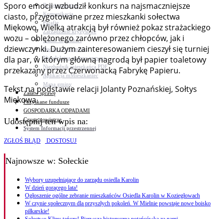
Sporo emocji wzbudził konkurs na najsmaczniejsze
Bezpieczeństwo
Komunikacja
ciasto, przygotowane przez mieszkanki sołectwa
Parafie
Miękowo. Wielką atrakcją był również pokaz strażackiego
Zarządzanie kryzysowe
wozu – oblężonego zarówno przez chłopców, jak i
C.ześć w gminie!
dziewczynki. Dużym zainteresowaniem cieszył się turniej
Budżet obywatelski
dla par, w którym główną nagrodą był papier toaletowy
Nieodpłatna pomoc prawna
Niezbędnik mieszkańca PDF
przekazany przez Czerwonacką Fabrykę Papieru.
Aplikacja mMieszkaniec
Mapa gminy
Tekst na podstawie relacji Jolanty Poznańskiej, Sołtys
Załatw sprawę
Miękowa
Pozyskane fundusze
GOSPODARKA ODPADAMI
Czyste powietrze
Udostępnij ten wpis na:
System Informacji przestrzennej
ZGŁOŚ BŁĄD
DOSTOSUJ
Najnowsze
w: Sołeckie
Wybory uzupełniające do zarządu osiedla Karolin
W dzień gorącego lata!
Ogłoszenie ogólne zebranie mieszkańców Osiedla Karolin w Koziegłowach
W czynie społecznym dla przyszłych pokoleń. W Mielnie powstaje nowe boisko
piłkarskie!