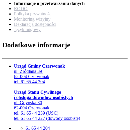
Informacje o przetwarzaniu danych
RODO
Polityka prywatności
Monitoring wizyjny
Deklaracja dostępności
Język migowy
Dodatkowe informacje
Urząd Gminy Czerwonak
ul. Źródlana 39
62-004 Czerwonak
tel. 61 65 44 204
Urząd Stanu Cywilnego
i obsługa dowodów osobistych
ul. Gdyńska 30
62-004 Czerwonak
tel. 61 65 44 239 (USC)
tel. 61 65 44 227 (dowody osobiste)
61 65 44 204