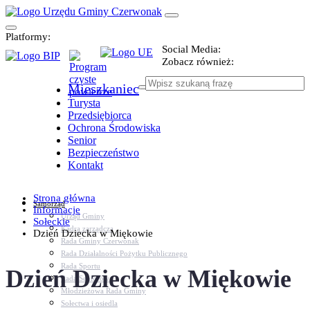
Platformy:
Social Media:
Zobacz również:
Mieszkaniec
Turysta
Przedsiębiorca
Ochrona Środowiska
Senior
Bezpieczeństwo
Kontakt
Strona główna
Samorząd
Informacje
Urząd Gminy
Sołeckie
Kadra zarządcza
Dzień Dziecka w Miękowie
Rada Gminy Czerwonak
Rada Działalności Pożytku Publicznego
Rada Sportu
Dzień Dziecka w Miękowie
Rada Seniorów
Młodzieżowa Rada Gminy
Sołectwa i osiedla