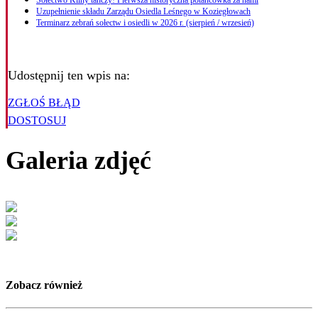
Sołectwo Kliny tańczy! Pierwsza historyczna potańcówka za nami
Uzupełnienie składu Zarządu Osiedla Leśnego w Koziegłowach
Terminarz zebrań sołectw i osiedli w 2026 r. (sierpień / wrzesień)
Udostępnij ten wpis na:
ZGŁOŚ BŁĄD
DOSTOSUJ
Galeria zdjęć
Zobacz również