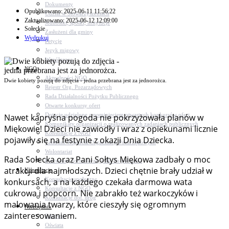
Dokumenty
Opublikowano: 2025-06-11 11:56:22
Udział w Stowarzyszeniach
Zaktualizowano: 2025-06-12 12:09:00
Jednostki, spółki, instytucje
Sołeckie
Zasłużeni dla gminy
Wydrukuj
Petycje
Język migowy
Współpraca
NGO
Aktualności NGO
Dwie kobiety pozują do zdjęcia - jedna przebrana jest za jednorożca.
Rejestr Org. Pozarządowych
Rada Działalności Pożytku Publicznego
Otwarte konkursy ofert
Dotacje udzielone z pominięciem otwartych konkursów ofert
Nawet kapryśna pogoda nie pokrzyżowała planów w
Komunikaty organizacji o realizowanych zadaniach publicznych
Miękowie! Dzieci nie zawiodły i wraz z opiekunami licznie
Konsultacje z NGO
pojawiły się na festynie z okazji Dnia Dziecka.
Centrum Wsparcia Organizacji Pozarządowych
Wolontariat
Rada Sołecka oraz Pani Sołtys Miękowa zadbały o moc
Procedury, formularze, pliki do pobrania
atrakcji dla najmłodszych. Dzieci chętnie brały udział w
Konsultacje
Konsultacje społeczne
konkursach, a na każdego czekała darmowa wata
Konsultacje z NGO
cukrowa i popcorn. Nie zabrakło też warkoczyków i
Konsultacje dot. dróg
malowania twarzy, które cieszyły się ogromnym
Niezbędnik
zainteresowaniem.
Zdrowie
Oświata