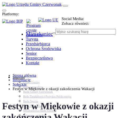
Platformy:
Social Media:
Zobacz również:
Mieszkaniec
Turysta
Przedsiębiorca
Ochrona Środowiska
Senior
Bezpieczeństwo
Kontakt
Strona główna
Samorząd
Informacje
Urząd Gminy
Sołeckie
Kadra zarządcza
Festyn w Miękowie z okazji zakończenia Wakacji
Rada Gminy Czerwonak
Rada Działalności Pożytku Publicznego
Rada Sportu
Festyn w Miękowie z okazji
Rada Seniorów
Młodzieżowa Rada Gminy
zakończenia Wakacji
Sołectwa i osiedla