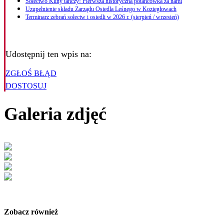
Sołectwo Kliny tańczy! Pierwsza historyczna potańcówka za nami
Uzupełnienie składu Zarządu Osiedla Leśnego w Koziegłowach
Terminarz zebrań sołectw i osiedli w 2026 r. (sierpień / wrzesień)
Udostępnij ten wpis na:
ZGŁOŚ BŁĄD
DOSTOSUJ
Galeria zdjęć
Zobacz również