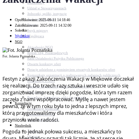
Dokumenty
Udział w Stowarzyszeniach
Jednostki, spółki, instytucje
Zasłużeni dla gminy
Opublikowano: 2025-09-11 14:18:46
Petycje
Zaktualizowano: 2025-09-11 14:32:00
Sołeckie
Język migowy
Wydrukuj
Współpraca
NGO
Aktualności NGO
Rejestr Org. Pozarządowych
Fot. Jolanta Poznańska
Rada Działalności Pożytku Publicznego
Otwarte konkursy ofert
Dotacje udzielone z pominięciem otwartych konkursów ofert
Komunikaty organizacji o realizowanych zadaniach publicznych
Festyn z okazji Zakończenia Wakacji w Miękowie doczekał
Konsultacje z NGO
się realizacji. Do trzech razy sztuka i wreszcie udało się
Centrum Wsparcia Organizacji Pozarządowych
zorganizować imprezę dzięki pogodzie, która tym razem
Wolontariat
Procedury, formularze, pliki do pobrania
zaczęła z nami współpracować. Myślę a nawet jestem
Konsultacje
pewna, że w tym roku była to jedna z lepszych imprez,
Konsultacje społeczne
którą przygotowaliśmy dla mieszkańców i która
Konsultacje z NGO
przyniosła wiele radości.
Konsultacje dot. dróg
Niezbędnik
Pogoda to jednak połowa sukcesu, a mieszkańcy to
Zdrowie
Oświata
druga. Mieszkańcy przyszli tak licznie, że aż serce się