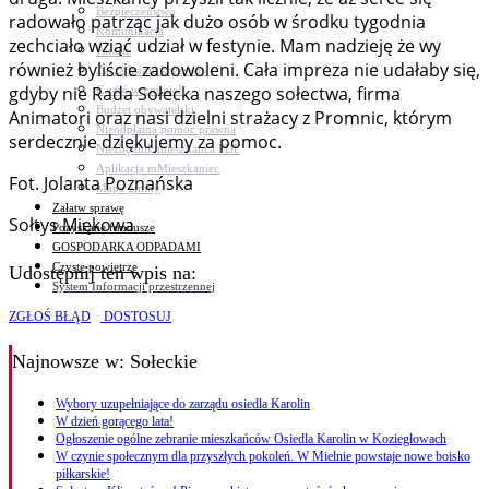
Bezpieczeństwo
radowało patrząc jak dużo osób w środku tygodnia
Komunikacja
zechciało wziąć udział w festynie. Mam nadzieję że wy
Parafie
również byliście zadowoleni. Cała impreza nie udałaby się,
Zarządzanie kryzysowe
gdyby nie Rada Sołecka naszego sołectwa, firma
C.ześć w gminie!
Budżet obywatelski
Animatori oraz nasi dzielni strażacy z Promnic, którym
Nieodpłatna pomoc prawna
serdecznie dziękujemy za pomoc.
Niezbędnik mieszkańca PDF
Aplikacja mMieszkaniec
Fot. Jolanta Poznańska
Mapa gminy
Załatw sprawę
Sołtys Miękowa
Pozyskane fundusze
GOSPODARKA ODPADAMI
Czyste powietrze
Udostępnij ten wpis na:
System Informacji przestrzennej
ZGŁOŚ BŁĄD
DOSTOSUJ
Najnowsze
w: Sołeckie
Wybory uzupełniające do zarządu osiedla Karolin
W dzień gorącego lata!
Ogłoszenie ogólne zebranie mieszkańców Osiedla Karolin w Koziegłowach
W czynie społecznym dla przyszłych pokoleń. W Mielnie powstaje nowe boisko
piłkarskie!