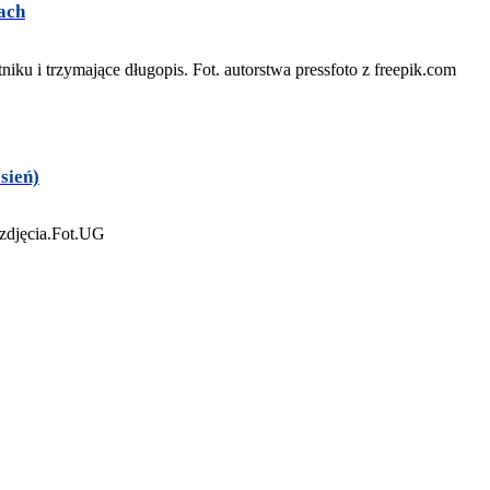
ach
sień)