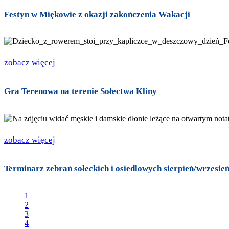
Festyn w Miękowie z okazji zakończenia Wakacji
zobacz więcej
Gra Terenowa na terenie Sołectwa Kliny
zobacz więcej
Terminarz zebrań sołeckich i osiedlowych sierpień/wrzesień
1
2
3
4