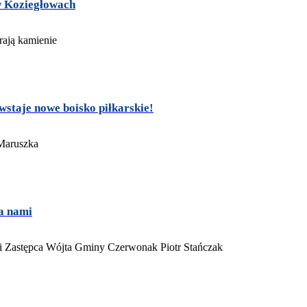
w Koziegłowach
wstaje nowe boisko piłkarskie!
a nami