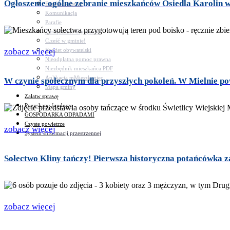
Ogłoszenie ogólne zebranie mieszkańców Osiedla Karolin 
Bezpieczeństwo
Komunikacja
Parafie
Zarządzanie kryzysowe
C.ześć w gminie!
Budżet obywatelski
zobacz więcej
Nieodpłatna pomoc prawna
Niezbędnik mieszkańca PDF
Aplikacja mMieszkaniec
W czynie społecznym dla przyszłych pokoleń. W Mielnie po
Mapa gminy
Załatw sprawę
Pozyskane fundusze
GOSPODARKA ODPADAMI
Czyste powietrze
zobacz więcej
System Informacji przestrzennej
Sołectwo Kliny tańczy! Pierwsza historyczna potańcówka z
zobacz więcej