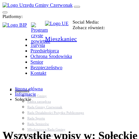
Platformy:
Social Media:
Zobacz również:
Mieszkaniec
Turysta
Przedsiębiorca
Ochrona Środowiska
Senior
Bezpieczeństwo
Kontakt
Strona główna
Samorząd
Informacje
Urząd Gminy
Sołeckie
Kadra zarządcza
Rada Gminy Czerwonak
Rada Działalności Pożytku Publicznego
Rada Sportu
Rada Seniorów
Młodzieżowa Rada Gminy
Wszystkie wpisy w: Sołeckie
Sołectwa i osiedla