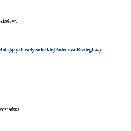
niających rady sołeckiej Sołectwa Koziegłowy