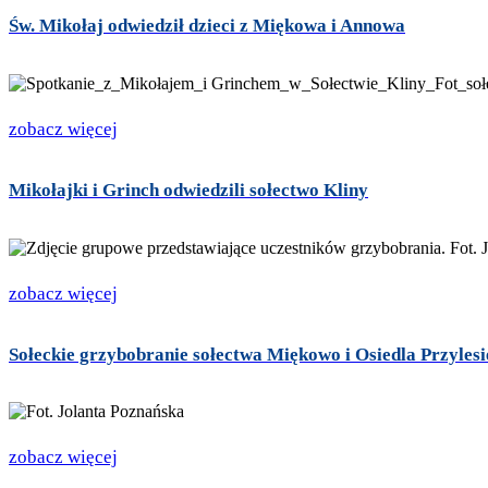
Św. Mikołaj odwiedził dzieci z Miękowa i Annowa
zobacz więcej
Mikołajki i Grinch odwiedzili sołectwo Kliny
zobacz więcej
Sołeckie grzybobranie sołectwa Miękowo i Osiedla Przylesi
zobacz więcej