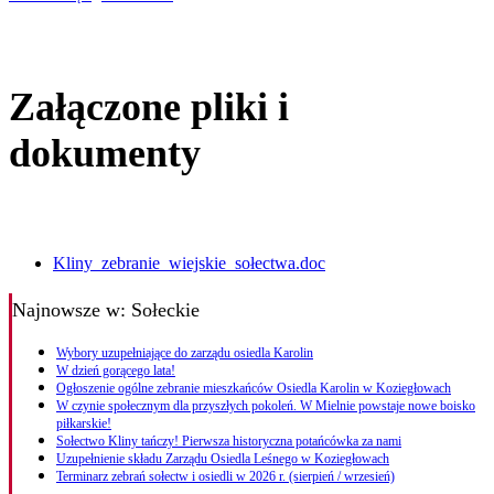
Załączone pliki i
dokumenty
Kliny_zebranie_wiejskie_sołectwa.doc
Najnowsze
w: Sołeckie
Wybory uzupełniające do zarządu osiedla Karolin
W dzień gorącego lata!
Ogłoszenie ogólne zebranie mieszkańców Osiedla Karolin w Koziegłowach
W czynie społecznym dla przyszłych pokoleń. W Mielnie powstaje nowe boisko
piłkarskie!
Sołectwo Kliny tańczy! Pierwsza historyczna potańcówka za nami
Uzupełnienie składu Zarządu Osiedla Leśnego w Koziegłowach
Terminarz zebrań sołectw i osiedli w 2026 r. (sierpień / wrzesień)