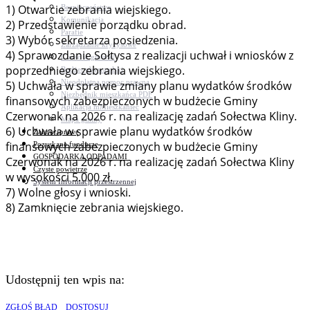
1) Otwarcie zebrania wiejskiego.
Bezpieczeństwo
Komunikacja
2) Przedstawienie porządku obrad.
Parafie
3) Wybór sekretarza posiedzenia.
Zarządzanie kryzysowe
4) Sprawozdanie Sołtysa z realizacji uchwał i wniosków z
C.ześć w gminie!
poprzedniego zebrania wiejskiego.
Budżet obywatelski
Nieodpłatna pomoc prawna
5) Uchwała w sprawie zmiany planu wydatków środków
Niezbędnik mieszkańca PDF
finansowych zabezpieczonych w budżecie Gminy
Aplikacja mMieszkaniec
Czerwonak na 2026 r. na realizację zadań Sołectwa Kliny.
Mapa gminy
6) Uchwała w sprawie planu wydatków środków
Załatw sprawę
finansowych zabezpieczonych w budżecie Gminy
Pozyskane fundusze
GOSPODARKA ODPADAMI
Czerwonak na 2026 r. na realizację zadań Sołectwa Kliny
Czyste powietrze
w wysokości 5.000 zł.
System Informacji przestrzennej
7) Wolne głosy i wnioski.
8) Zamknięcie zebrania wiejskiego.
Udostępnij ten wpis na:
ZGŁOŚ BŁĄD
DOSTOSUJ