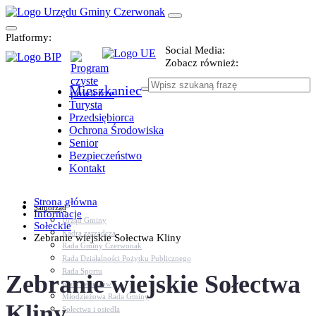
Platformy:
Social Media:
Zobacz również:
Mieszkaniec
Turysta
Przedsiębiorca
Ochrona Środowiska
Senior
Bezpieczeństwo
Kontakt
Strona główna
Samorząd
Informacje
Urząd Gminy
Sołeckie
Kadra zarządcza
Zebranie wiejskie Sołectwa Kliny
Rada Gminy Czerwonak
Rada Działalności Pożytku Publicznego
Rada Sportu
Zebranie wiejskie Sołectwa
Rada Seniorów
Młodzieżowa Rada Gminy
Kliny
Sołectwa i osiedla