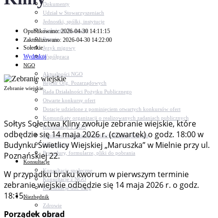
Dokumenty
Udział w Stowarzyszeniach
Jednostki, spółki, instytucje
Zasłużeni dla gminy
Opublikowano: 2026-04-30 14:11:15
Petycje
Zaktualizowano: 2026-04-30 14:22:00
Sołeckie
Język migowy
Wydrukuj
Współpraca
NGO
Aktualności NGO
Rejestr Org. Pozarządowych
Zebranie wiejskie
Rada Działalności Pożytku Publicznego
Otwarte konkursy ofert
Dotacje udzielone z pominięciem otwartych konkursów ofert
Komunikaty organizacji o realizowanych zadaniach publicznych
Sołtys Sołectwa Kliny zwołuje zebranie wiejskie, które
Konsultacje z NGO
odbędzie się 14 maja 2026 r. (czwartek) o godz. 18:00 w
Centrum Wsparcia Organizacji Pozarządowych
Budynku Świetlicy Wiejskiej „Maruszka” w Mielnie przy ul.
Wolontariat
Procedury, formularze, pliki do pobrania
Poznańskiej 22.
Konsultacje
Konsultacje społeczne
W przypadku braku kworum w pierwszym terminie
Konsultacje z NGO
zebranie wiejskie odbędzie się 14 maja 2026 r. o godz.
Konsultacje dot. dróg
18:15.
Niezbędnik
Zdrowie
Porządek obrad
Oświata