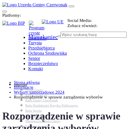
Platformy:
Social Media:
Zobacz również:
Mieszkaniec
Turysta
Przedsiębiorca
Ochrona Środowiska
Senior
Bezpieczeństwo
Kontakt
Strona główna
Samorząd
Informacje
Urząd Gminy
Wybory samorządowe 2024
Kadra zarządcza
Rozporządzenie w sprawie zarządzenia wyborów
Rada Gminy Czerwonak
Rada Działalności Pożytku Publicznego
Rada Sportu
Rozporządzenie w sprawie
Rada Seniorów
Młodzieżowa Rada Gminy
zarządzenia wyborów
Sołectwa i osiedla