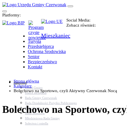
Platformy:
Social Media:
Zobacz również:
Mieszkaniec
Turysta
Przedsiębiorca
Ochrona Środowiska
Senior
Bezpieczeństwo
Kontakt
Strona główna
Samorząd
Kalendarz
Urząd Gminy
Bolechowo na Sportowo, czyli Aktywny Czerwonak Nocą
Kadra zarządcza
Rada Gminy Czerwonak
Rada Działalności Pożytku Publicznego
Bolechowo na Sportowo, cz
Rada Sportu
Rada Seniorów
Młodzieżowa Rada Gminy
Sołectwa i osiedla