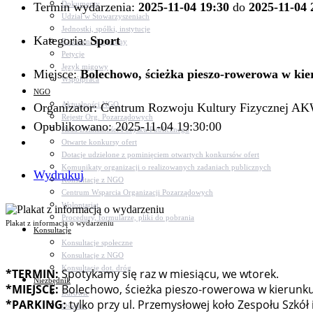
Dokumenty
Termin wydarzenia:
2025-11-04 19:30
do
2025-11-04 
Udział w Stowarzyszeniach
Jednostki, spółki, instytucje
Kategoria:
Sport
Zasłużeni dla gminy
Petycje
Język migowy
Miejsce:
Bolechowo, ścieżka pieszo-rowerowa w kie
Współpraca
NGO
Aktualności NGO
Organizator: Centrum Rozwoju Kultury Fizycznej 
Rejestr Org. Pozarządowych
Opublikowano: 2025-11-04 19:30:00
Rada Działalności Pożytku Publicznego
Otwarte konkursy ofert
Dotacje udzielone z pominięciem otwartych konkursów ofert
Komunikaty organizacji o realizowanych zadaniach publicznych
Wydrukuj
Konsultacje z NGO
Centrum Wsparcia Organizacji Pozarządowych
Wolontariat
Procedury, formularze, pliki do pobrania
Plakat z informacją o wydarzeniu
Konsultacje
Konsultacje społeczne
Konsultacje z NGO
Konsultacje dot. dróg
*TERMIN:
Spotykamy się raz w miesiącu, we wtorek.
Niezbędnik
*MIEJSCE:
Bolechowo, ścieżka pieszo-rowerowa w kierunku 
Zdrowie
*PARKING:
tylko przy ul. Przemysłowej koło Zespołu Szk
Oświata