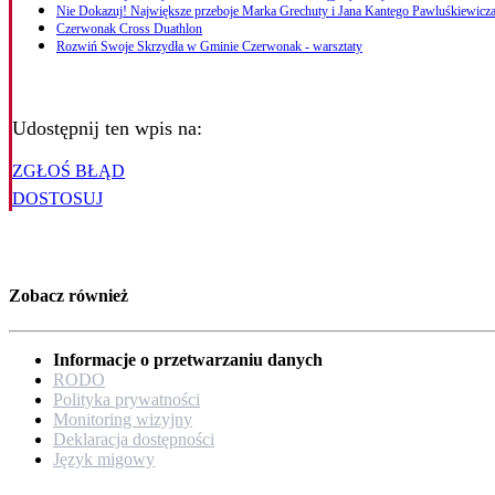
Nie Dokazuj! Największe przeboje Marka Grechuty i Jana Kantego Pawluśkiewicza
Czerwonak Cross Duathlon
Rozwiń Swoje Skrzydła w Gminie Czerwonak - warsztaty
Udostępnij ten wpis na:
ZGŁOŚ BŁĄD
DOSTOSUJ
Zobacz również
Informacje o przetwarzaniu danych
RODO
Polityka prywatności
Monitoring wizyjny
Deklaracja dostępności
Język migowy