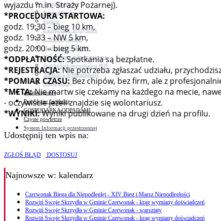
wyjazdu m.in. Straży Pożarnej).
Bezpieczeństwo
Komunikacja
*PROCEDURA STARTOWA:
Parafie
godz. 19:30 – bieg 10 km,
Zarządzanie kryzysowe
godz. 19:33 – NW 5 km,
C.ześć w gminie!
godz. 20:00 – bieg 5 km.
Budżet obywatelski
Nieodpłatna pomoc prawna
*ODPŁATNOŚĆ:
Spotkania są bezpłatne.
Niezbędnik mieszkańca PDF
*REJESTRACJA:
Nie potrzeba zgłaszać udziału, przychodzisz
Aplikacja mMieszkaniec
*POMIAR CZASU:
Bez chipów, bez firm, ale z profesjona
Mapa gminy
*META:
Nie martw się czekamy na każdego na mecie, nawet 
Załatw sprawę
- oczywiście jeżeli znajdzie się wolontariusz.
Pozyskane fundusze
GOSPODARKA ODPADAMI
*WYNIKI:
Wyniki publikowane na drugi dzień na profilu.
Czyste powietrze
System Informacji przestrzennej
Udostępnij ten wpis na:
ZGŁOŚ BŁĄD
DOSTOSUJ
Najnowsze
w: kalendarz
Czerwonak Biega dla Niepodległej - XIV Bieg i Marsz Niepodległości
Rozwiń Swoje Skrzydła w Gminie Czerwonak - krąg wymiany doświadczeń
Rozwiń Swoje Skrzydła w Gminie Czerwonak - warsztaty
Rozwiń Swoje Skrzydła w Gminie Czerwonak - krąg wymiany doświadczeń