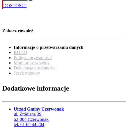
DOSTOSUJ
Zobacz również
Informacje o przetwarzaniu danych
RODO
Polityka prywatności
Monitoring wizyjny
Deklaracja dostępności
Język migowy
Dodatkowe informacje
Urząd Gminy Czerwonak
ul. Źródlana 39
62-004 Czerwonak
tel. 61 65 44 204