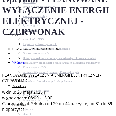
Dokumenty
WYŁĄCZENIE ENERGII
Udział w Stowarzyszeniach
Jednostki, spółki, instytucje
Zasłużeni dla gminy
ELEKTRYCZNEJ -
Petycje
Język migowy
CZERWONAK
Współpraca
NGO
Aktualności NGO
Rejestr Org. Pozarządowych
Rada Działalności Pożytku Publicznego
Opublikowano: 2026-05-13 08:01:34
Otwarte konkursy ofert
Dotacje udzielone z pominięciem otwartych konkursów ofert
Wydrukuj
Komunikaty organizacji o realizowanych zadaniach publicznych
Konsultacje z NGO
Centrum Wsparcia Organizacji Pozarządowych
PLANOWANE WYŁĄCZENIA ENERGII ELEKTRYCZNEJ -
Wolontariat
CZERWONAK
Procedury, formularze, pliki do pobrania
Konsultacje
Konsultacje społeczne
w dniu: 20 maja 2026 r.,
Konsultacje z NGO
w godzinach: 08:00 - 13:00
Konsultacje dot. dróg
Czerwonak: ul. Szkolna od 20 do 44 parzyste, od 31 do 59
Niezbędnik
nieparzyste.
Zdrowie
Oświata