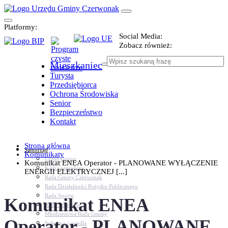
Platformy:
Social Media:
Zobacz również:
Mieszkaniec
Turysta
Przedsiębiorca
Ochrona Środowiska
Senior
Bezpieczeństwo
Kontakt
Strona główna
Samorząd
Komunikaty
Urząd Gminy
Komunikat ENEA Operator - PLANOWANE WYŁĄCZENIE
Kadra zarządcza
ENERGII ELEKTRYCZNEJ [...]
Rada Gminy Czerwonak
Rada Działalności Pożytku Publicznego
Rada Sportu
Komunikat ENEA
Rada Seniorów
Młodzieżowa Rada Gminy
Operator - PLANOWANE
Sołectwa i osiedla