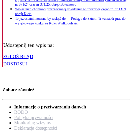
nr 371/24 oraz nr 371/25, obręb Bolechowo
Wykaz nieruchomości przeznaczonej do oddania w dzierżawę część dz. nr 131/1,
obręb Kicin
To już ostatni moment, by wsiąść do — Pociągu do Sztuki. Trwa nabór prac do
wyjątkowego konkursu Kolei Wielkopolskich
Udostępnij ten wpis na:
ZGŁOŚ BŁĄD
DOSTOSUJ
Zobacz również
Informacje o przetwarzaniu danych
RODO
Polityka prywatności
Monitoring wizyjny
Deklaracja dostępności