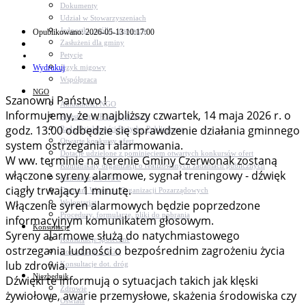
Dokumenty
Udział w Stowarzyszeniach
Jednostki, spółki, instytucje
Opublikowano: 2026-05-13 10:17:00
Zasłużeni dla gminy
Petycje
Wydrukuj
Język migowy
Współpraca
NGO
Szanowni Państwo !
Aktualności NGO
Informujemy, że w najbliższy czwartek, 14 maja 2026 r. o
Rejestr Org. Pozarządowych
godz. 13:00 odbędzie się sprawdzenie działania gminnego
Rada Działalności Pożytku Publicznego
Otwarte konkursy ofert
system ostrzegania i alarmowania.
Dotacje udzielone z pominięciem otwartych konkursów ofert
W ww. terminie na terenie Gminy Czerwonak zostaną
Komunikaty organizacji o realizowanych zadaniach publicznych
włączone syreny alarmowe, sygnał treningowy - dźwięk
Konsultacje z NGO
ciągły trwający 1 minutę.
Centrum Wsparcia Organizacji Pozarządowych
Wolontariat
Włączenie syren alarmowych będzie poprzedzone
Procedury, formularze, pliki do pobrania
informacyjnym komunikatem głosowym.
Konsultacje
Syreny alarmowe służą do natychmiastowego
Konsultacje społeczne
ostrzegania ludności o bezpośrednim zagrożeniu życia
Konsultacje z NGO
lub zdrowia.
Konsultacje dot. dróg
Niezbędnik
Dźwięki te informują o sytuacjach takich jak klęski
Zdrowie
żywiołowe, awarie przemysłowe, skażenia środowiska czy
Oświata