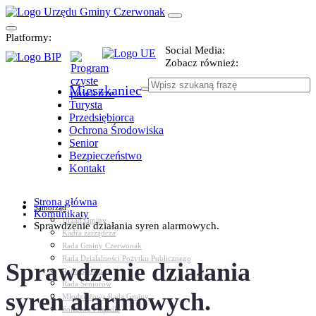
Platformy:
Social Media:
Zobacz również:
Mieszkaniec
Turysta
Przedsiębiorca
Ochrona Środowiska
Senior
Bezpieczeństwo
Kontakt
Strona główna
Samorząd
Komunikaty
Urząd Gminy
Sprawdzenie działania syren alarmowych.
Kadra zarządcza
Rada Gminy Czerwonak
Rada Działalności Pożytku Publicznego
Sprawdzenie działania
Rada Sportu
Rada Seniorów
syren alarmowych.
Młodzieżowa Rada Gminy
Sołectwa i osiedla