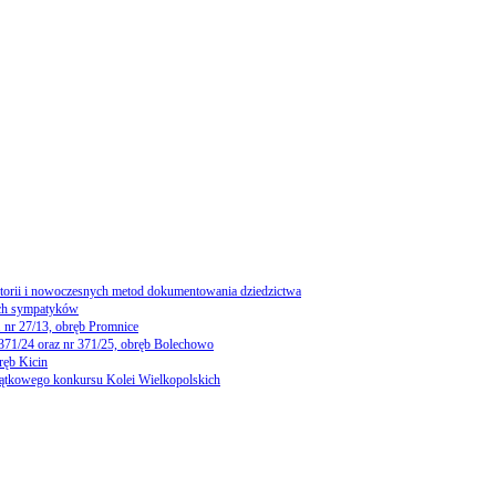
storii i nowoczesnych metod dokumentowania dziedzictwa
ch sympatyków
 nr 27/13, obręb Promnice
 371/24 oraz nr 371/25, obręb Bolechowo
ręb Kicin
yjątkowego konkursu Kolei Wielkopolskich