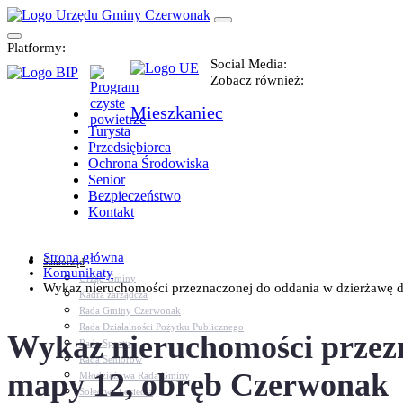
Platformy:
Social Media:
Zobacz również:
Mieszkaniec
Turysta
Przedsiębiorca
Ochrona Środowiska
Senior
Bezpieczeństwo
Kontakt
Strona główna
Samorząd
Komunikaty
Urząd Gminy
Wykaz nieruchomości przeznaczonej do oddania w dzierżawę dz.
Kadra zarządcza
Rada Gminy Czerwonak
Rada Działalności Pożytku Publicznego
Wykaz nieruchomości przezn
Rada Sportu
Rada Seniorów
mapy 12, obręb Czerwonak
Młodzieżowa Rada Gminy
Sołectwa i osiedla