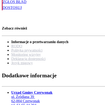
ZGŁOŚ BŁĄD
DOSTOSUJ
Zobacz również
Informacje o przetwarzaniu danych
RODO
Polityka prywatności
Monitoring wizyjny
Deklaracja dostępności
Język migowy
Dodatkowe informacje
Urząd Gminy Czerwonak
ul. Źródlana 39
62-004 Czerwonak