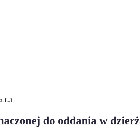
 [...]
aczonej do oddania w dzierża