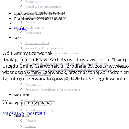
Dokumenty
Udział w Stowarzyszeniach
Jednostki, spółki, instytucje
Opublikowano: 2026-05-13 08:34:10
Zasłużeni dla gminy
Zaktualizowano: 2026-05-13 08:36:00
Petycje
Język migowy
Wydrukuj
Współpraca
NGO
Aktualności NGO
Rejestr Org. Pozarządowych
Wójt Gminy Czerwonak
Rada Działalności Pożytku Publicznego
działając na podstawie art. 35 ust. 1 ustawy z dnia 21 sier
Otwarte konkursy ofert
Dotacje udzielone z pominięciem otwartych konkursów ofert
Urzędu Gminy Czerwonak, ul. Źródlana 39, został wywiesz
Komunikaty organizacji o realizowanych zadaniach publicznych
własnością Gminy Czerwonak, przeznaczonej Zarządzeniem 
Konsultacje z NGO
12, obręb Czerwonak o pow. 0,0420 ha. Szczegółowe inform
Centrum Wsparcia Organizacji Pozarządowych
Wolontariat
Procedury, formularze, pliki do pobrania
Konsultacje
Konsultacje społeczne
Udostępnij ten wpis na:
Konsultacje z NGO
Konsultacje dot. dróg
ZGŁOŚ BŁĄD
DOSTOSUJ
Niezbędnik
Zdrowie
Oświata