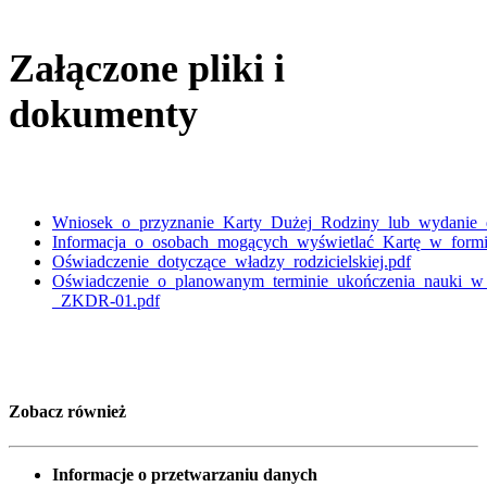
Załączone pliki i
dokumenty
Wniosek_o_przyznanie_Karty_Dużej_Rodziny_lub_wydanie_d
Informacja_o_osobach_mogących_wyświetlać_Kartę_w_formie
Oświadczenie_dotyczące_władzy_rodzicielskiej.pdf
Oświadczenie_o_planowanym_terminie_ukończenia_nauki_w_
_ZKDR-01.pdf
Zobacz również
Informacje o przetwarzaniu danych