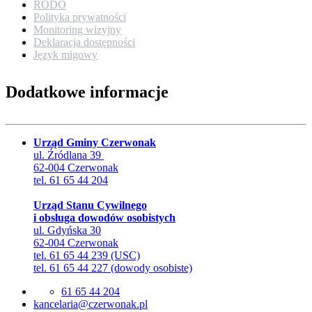
RODO
Polityka prywatności
Monitoring wizyjny
Deklaracja dostępności
Język migowy
Dodatkowe informacje
Urząd Gminy Czerwonak
ul. Źródlana 39
62-004 Czerwonak
tel. 61 65 44 204
Urząd Stanu Cywilnego
i obsługa dowodów osobistych
ul. Gdyńska 30
62-004 Czerwonak
tel. 61 65 44 239 (USC)
tel. 61 65 44 227 (dowody osobiste)
61 65 44 204
lp.kanowrezc@airalecnak