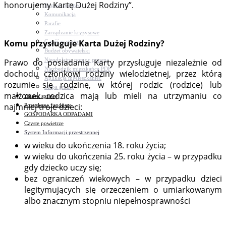
honorujemy Kartę Dużej Rodziny”.
Bezpieczeństwo
Komunikacja
Parafie
Zarządzanie kryzysowe
Komu przysługuje Karta Dużej Rodziny?
C.ześć w gminie!
Budżet obywatelski
Nieodpłatna pomoc prawna
Prawo do posiadania Karty przysługuje niezależnie od
Niezbędnik mieszkańca PDF
dochodu członkowi rodziny wielodzietnej, przez którą
Aplikacja mMieszkaniec
rozumie się rodzinę, w której rodzic (rodzice) lub
Mapa gminy
małżonek rodzica mają lub mieli na utrzymaniu co
Załatw sprawę
najmniej troje dzieci:
Pozyskane fundusze
GOSPODARKA ODPADAMI
Czyste powietrze
System Informacji przestrzennej
w wieku do ukończenia 18. roku życia;
w wieku do ukończenia 25. roku życia – w przypadku
gdy dziecko uczy się;
bez ograniczeń wiekowych – w przypadku dzieci
legitymujących się orzeczeniem o umiarkowanym
albo znacznym stopniu niepełnosprawności