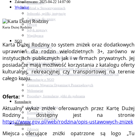
Zaktualizowano: 2025-04-22 14:07:00
Dokumenty
Wydrukuj
Udział w Stowarzyszeniach
Jednostki, spółki, instytucje
Zasłużeni dla gminy
Petycje
Karta Dużej Rodziny
Język migowy
Współpraca
NGO
Karta Dużej Rodziny to system zniżek oraz dodatkowych
Aktualności NGO
uprawnień dla rodzin wielodzietnych 3+, zarówno w
Rejestr Org. Pozarządowych
instytucjach publicznych jak i w firmach prywatnych. Jej
Rada Działalności Pożytku Publicznego
Otwarte konkursy ofert
posiadacze mają możliwość korzystania z katalogu oferty
Dotacje udzielone z pominięciem otwartych konkursów ofert
kulturalnej, rekreacyjnej czy transportowej na terenie
Komunikaty organizacji o realizowanych zadaniach publicznych
całego kraju.
Konsultacje z NGO
Centrum Wsparcia Organizacji Pozarządowych
Wolontariat
Oferta:
Procedury, formularze, pliki do pobrania
Konsultacje
Aktualny wykaz zniżek oferowanych przez Kartę Dużej
Konsultacje społeczne
Konsultacje z NGO
Rodziny dostępny jest na stronie
Konsultacje dot. dróg
https://www.gov.pl/web/rodzina/opis-ustawowych-znizek
Niezbędnik
Zdrowie
Miejsca oferujące zniżki opatrzone są logo „Tu
Oświata