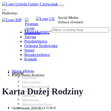
Platformy:
Social Media:
Zobacz również:
Mieszkaniec
Turysta
Przedsiębiorca
Ochrona Środowiska
Senior
Bezpieczeństwo
Kontakt
Strona główna
Samorząd
Karta Dużej Rodziny
Urząd Gminy
Kadra zarządcza
Rada Gminy Czerwonak
Karta Dużej Rodziny
Rada Działalności Pożytku Publicznego
Rada Sportu
Rada Seniorów
Młodzieżowa Rada Gminy
Opublikowano: 2020-08-14 15:38:45
Sołectwa i osiedla