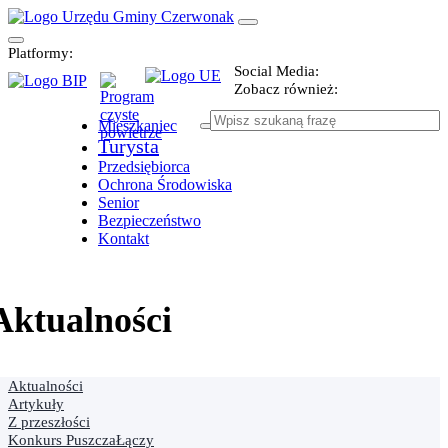
Platformy:
Social Media:
Zobacz również:
Mieszkaniec
Turysta
Przedsiębiorca
Ochrona Środowiska
Senior
Bezpieczeństwo
Kontakt
Aktualności
Aktualności
Artykuły
Z przeszłości
Konkurs PuszczaŁączy