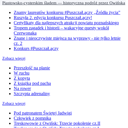
Piastowsko-cysterskim śladem — historyczna podróż przez Owińska
Znamy laureatów konkursu #PuszczaŁączy „Źródła życia”
Ruszyła 2. edycja konkursu PuszczaŁączy!
Certyfikaty dla najlepszych atrakcji powiatu poznańskiego
Tropem zagadek i historii – wakacyjne questy wokół
Czerwonaka
Znane i nieoczywiste miejsca na wyprawy - nie tylko letnie
cz. 2
Konkurs #PuszczaŁączy
Zobacz więcej
Przeszłość na planie
W ruchu
Z kopyta
Z książką pod pachą
Na rower
Szczypta adrenaliny
Zobacz więcej
Pod patronatem Świętej Jadwigi
Człowiek z pomnika
Treskowowie z Owińsk: Trzecie pokolenie cz.II