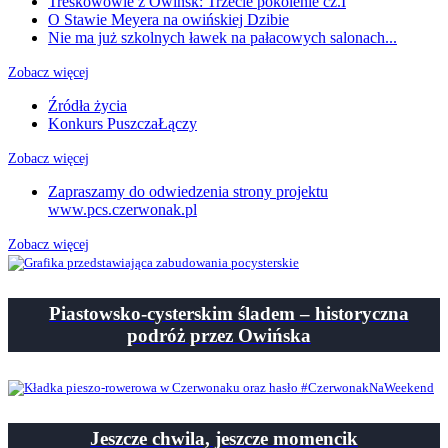
Treskowowie z Owińsk: Trzecie pokolenie cz.I
O Stawie Meyera na owińskiej Dzibie
Nie ma już szkolnych ławek na pałacowych salonach...
Zobacz więcej
Źródła życia
Konkurs PuszczaŁączy
Zobacz więcej
Zapraszamy do odwiedzenia strony projektu
www.pcs.czerwonak.pl
Zobacz więcej
Piastowsko-cysterskim śladem – historyczna
podróż przez Owińska
Jeszcze chwila, jeszcze momencik