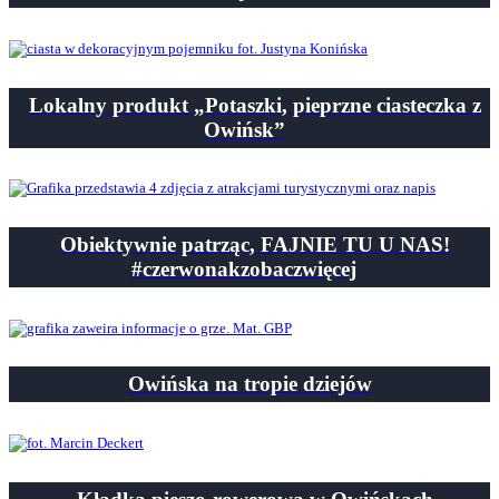
Lokalny produkt „Potaszki, pieprzne ciasteczka z
Owińsk”
Obiektywnie patrząc, FAJNIE TU U NAS!
#czerwonakzobaczwięcej
Owińska na tropie dziejów